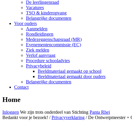
De leerlingenraad
Vacatures
TSO & kinderopvang
Belangrijke documenten
Voor ouders
Aanmelden
Rondleidingen
Medezeggenschapsraad (MR)
Evenementencommissie (EC)
Ziek melden
Verlof aanvraag
Procedure schooladvies
Privacybeleid
Beeldmateriaal gemaakt op school
Beeldmateriaal gemaakt door ouders
Belangrijke documenten
Contact
Home
Inloggen
We zijn trots
onderdeel van
Stichting
Panta Rhei
Bedankt voor je bezoek! /
Privacyverklaring
/ De Ontwerpmeester + 