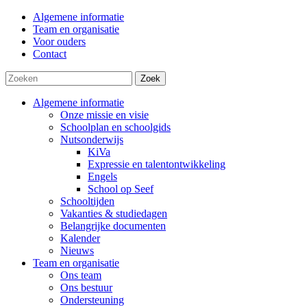
Algemene informatie
Team en organisatie
Voor ouders
Contact
Zoek
Algemene informatie
Onze missie en visie
Schoolplan en schoolgids
Nutsonderwijs
KiVa
Expressie en talentontwikkeling
Engels
School op Seef
Schooltijden
Vakanties & studiedagen
Belangrijke documenten
Kalender
Nieuws
Team en organisatie
Ons team
Ons bestuur
Ondersteuning