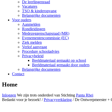
De leerlingenraad
Vacatures
TSO & kinderopvang
Belangrijke documenten
Voor ouders
Aanmelden
Rondleidingen
Medezeggenschapsraad (MR)
Evenementencommissie (EC)
Ziek melden
Verlof aanvraag
Procedure schooladvies
Privacybeleid
Beeldmateriaal gemaakt op school
Beeldmateriaal gemaakt door ouders
Belangrijke documenten
Contact
Home
Inloggen
We zijn trots
onderdeel van
Stichting
Panta Rhei
Bedankt voor je bezoek! /
Privacyverklaring
/ De Ontwerpmeester + 