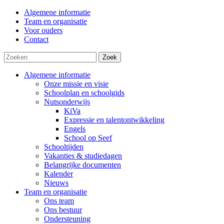
Algemene informatie
Team en organisatie
Voor ouders
Contact
Zoek
Algemene informatie
Onze missie en visie
Schoolplan en schoolgids
Nutsonderwijs
KiVa
Expressie en talentontwikkeling
Engels
School op Seef
Schooltijden
Vakanties & studiedagen
Belangrijke documenten
Kalender
Nieuws
Team en organisatie
Ons team
Ons bestuur
Ondersteuning