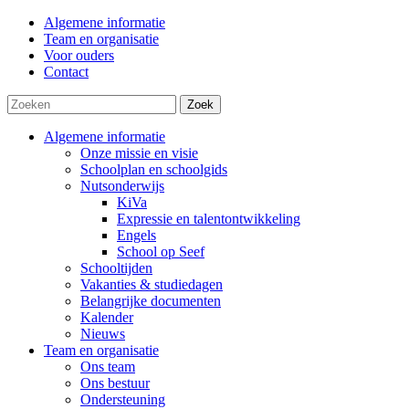
Algemene informatie
Team en organisatie
Voor ouders
Contact
Zoek
Algemene informatie
Onze missie en visie
Schoolplan en schoolgids
Nutsonderwijs
KiVa
Expressie en talentontwikkeling
Engels
School op Seef
Schooltijden
Vakanties & studiedagen
Belangrijke documenten
Kalender
Nieuws
Team en organisatie
Ons team
Ons bestuur
Ondersteuning