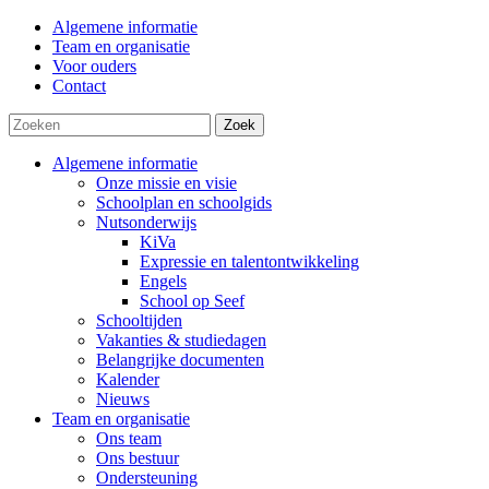
Algemene informatie
Team en organisatie
Voor ouders
Contact
Zoek
Algemene informatie
Onze missie en visie
Schoolplan en schoolgids
Nutsonderwijs
KiVa
Expressie en talentontwikkeling
Engels
School op Seef
Schooltijden
Vakanties & studiedagen
Belangrijke documenten
Kalender
Nieuws
Team en organisatie
Ons team
Ons bestuur
Ondersteuning