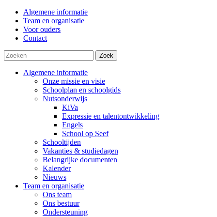
Algemene informatie
Team en organisatie
Voor ouders
Contact
Zoek
Algemene informatie
Onze missie en visie
Schoolplan en schoolgids
Nutsonderwijs
KiVa
Expressie en talentontwikkeling
Engels
School op Seef
Schooltijden
Vakanties & studiedagen
Belangrijke documenten
Kalender
Nieuws
Team en organisatie
Ons team
Ons bestuur
Ondersteuning