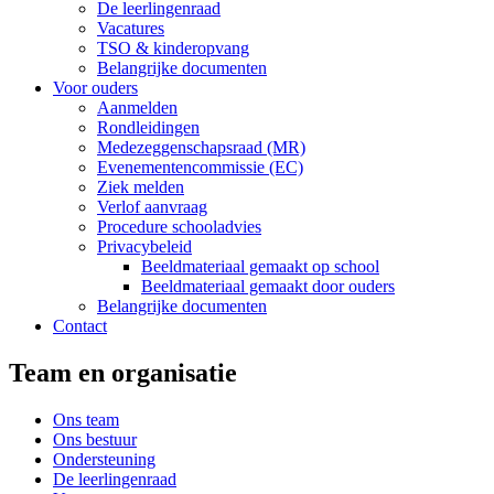
De leerlingenraad
Vacatures
TSO & kinderopvang
Belangrijke documenten
Voor ouders
Aanmelden
Rondleidingen
Medezeggenschapsraad (MR)
Evenementencommissie (EC)
Ziek melden
Verlof aanvraag
Procedure schooladvies
Privacybeleid
Beeldmateriaal gemaakt op school
Beeldmateriaal gemaakt door ouders
Belangrijke documenten
Contact
Team en organisatie
Ons team
Ons bestuur
Ondersteuning
De leerlingenraad