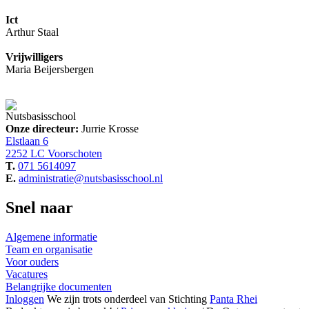
Ict
Arthur Staal
Vrijwilligers
Maria Beijersbergen
Nutsbasisschool
Onze directeur:
Jurrie Krosse
Elstlaan 6
2252 LC Voorschoten
T.
071 5614097
E.
administratie@nutsbasisschool.nl
Snel naar
Algemene informatie
Team en organisatie
Voor ouders
Vacatures
Belangrijke documenten
Inloggen
We zijn trots
onderdeel van
Stichting
Panta Rhei