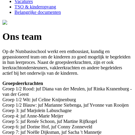
Vacatures
TSO & kinderopvang
Belangrijke documenten
Ons team
Op de Nutsbasisschool werkt een enthousiast, kundig en
gepassioneerd team om de kinderen zo goed mogelijk te begeleiden
in hun leerproces. Naast de groepsleerkrachten, zijn er ook
leerkrachtondersteuners, vakleerkrachten en andere begeleiders
actief bij het onderwijs van de kinderen.
Groepsleerkrachten
Groep 1/2 Rood: juf Diana van der Meulen, juf Rinka Kranenburg -
van der Geest
Groep 1/2 Wit: juf Celine Knijnenburg
Groep 1/2 Blauw: juf Marianne Siebenga, juf Yvonne van Rooijen
Groep 3: juf Marjolein Labuschagne
Groep 4: juf Anne-Marie Meijer
Groep 5: juf Renée Schoon, juf Martine Rijfkogel
Groep 6: juf Dorine Hof, juf Conny Zonneveld
Groep 7: juf Noëlle Dijksman, juf Sacha 't Mannetje