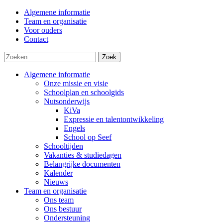
Algemene informatie
Team en organisatie
Voor ouders
Contact
Zoek
Algemene informatie
Onze missie en visie
Schoolplan en schoolgids
Nutsonderwijs
KiVa
Expressie en talentontwikkeling
Engels
School op Seef
Schooltijden
Vakanties & studiedagen
Belangrijke documenten
Kalender
Nieuws
Team en organisatie
Ons team
Ons bestuur
Ondersteuning