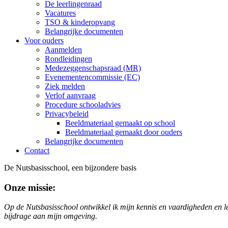
De leerlingenraad
Vacatures
TSO & kinderopvang
Belangrijke documenten
Voor ouders
Aanmelden
Rondleidingen
Medezeggenschapsraad (MR)
Evenementencommissie (EC)
Ziek melden
Verlof aanvraag
Procedure schooladvies
Privacybeleid
Beeldmateriaal gemaakt op school
Beeldmateriaal gemaakt door ouders
Belangrijke documenten
Contact
De Nutsbasisschool, een bijzondere basis
Onze missie:
Op de Nutsbasisschool ontwikkel ik mijn kennis en vaardigheden en lee
bijdrage aan mijn omgeving.