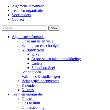
Algemene informatie
Team en organisatie
Voor ouders
Contact
Zoek
Algemene informatie
Onze missie en visie
Schoolplan en schoolgids
Nutsonderwijs
KiVa
Expressie en talentontwikkeling
Engels
School op Seef
Schooltijden
Vakanties & studiedagen
Belangrijke documenten
Kalender
Nieuws
Team en organisatie
Ons team
Ons bestuur
Ondersteuning