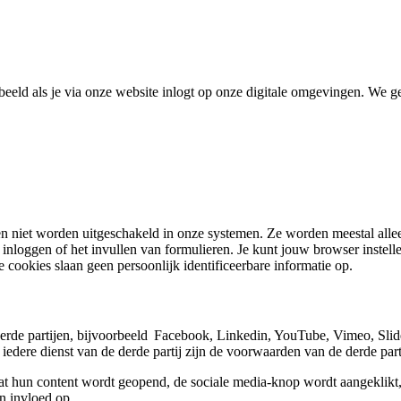
beeld als je via onze website inlogt op onze digitale omgevingen. We 
n niet worden uitgeschakeld in onze systemen. Ze worden meestal allee
 inloggen of het invullen van formulieren. Je kunt jouw browser instel
cookies slaan geen persoonlijk identificeerbare informatie op.
de partijen, bijvoorbeeld Facebook, Linkedin, YouTube, Vimeo, SlideS
edere dienst van de derde partij zijn de voorwaarden van de derde part
at hun content wordt geopend, de sociale media-knop wordt aangeklikt
en invloed op.