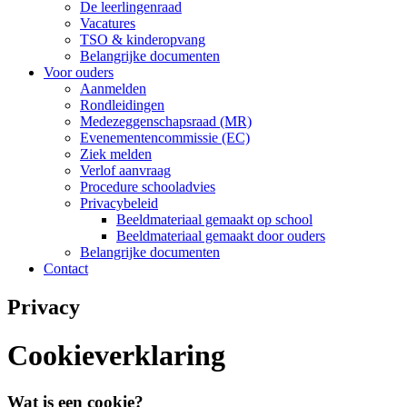
De leerlingenraad
Vacatures
TSO & kinderopvang
Belangrijke documenten
Voor ouders
Aanmelden
Rondleidingen
Medezeggenschapsraad (MR)
Evenementencommissie (EC)
Ziek melden
Verlof aanvraag
Procedure schooladvies
Privacybeleid
Beeldmateriaal gemaakt op school
Beeldmateriaal gemaakt door ouders
Belangrijke documenten
Contact
Privacy
Cookieverklaring
Wat is een cookie?