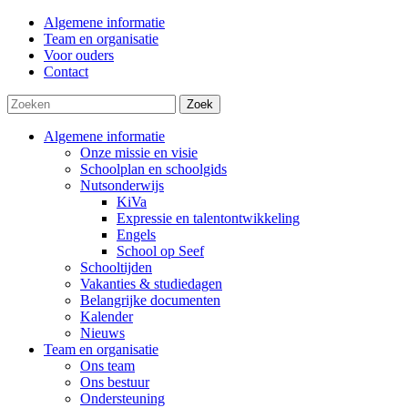
Algemene informatie
Team en organisatie
Voor ouders
Contact
Zoek
Algemene informatie
Onze missie en visie
Schoolplan en schoolgids
Nutsonderwijs
KiVa
Expressie en talentontwikkeling
Engels
School op Seef
Schooltijden
Vakanties & studiedagen
Belangrijke documenten
Kalender
Nieuws
Team en organisatie
Ons team
Ons bestuur
Ondersteuning