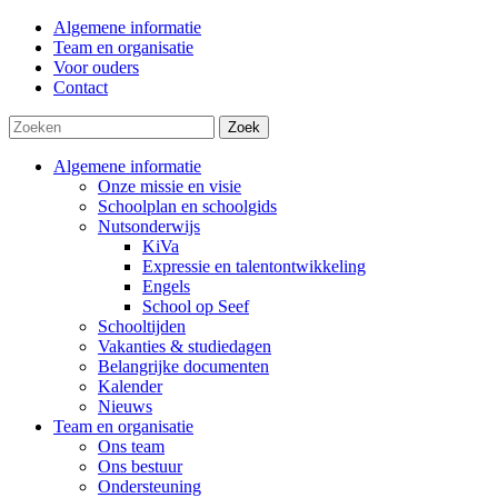
Algemene informatie
Team en organisatie
Voor ouders
Contact
Zoek
Algemene informatie
Onze missie en visie
Schoolplan en schoolgids
Nutsonderwijs
KiVa
Expressie en talentontwikkeling
Engels
School op Seef
Schooltijden
Vakanties & studiedagen
Belangrijke documenten
Kalender
Nieuws
Team en organisatie
Ons team
Ons bestuur
Ondersteuning