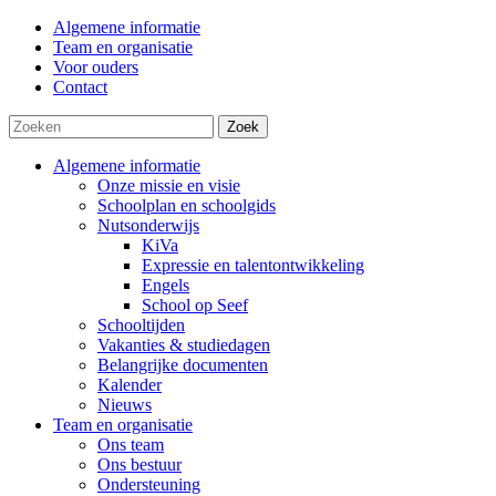
Algemene informatie
Team en organisatie
Voor ouders
Contact
Zoek
Algemene informatie
Onze missie en visie
Schoolplan en schoolgids
Nutsonderwijs
KiVa
Expressie en talentontwikkeling
Engels
School op Seef
Schooltijden
Vakanties & studiedagen
Belangrijke documenten
Kalender
Nieuws
Team en organisatie
Ons team
Ons bestuur
Ondersteuning