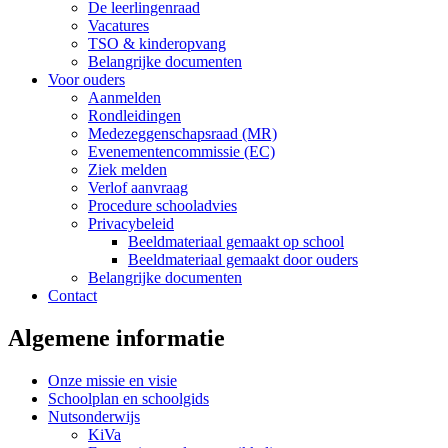
De leerlingenraad
Vacatures
TSO & kinderopvang
Belangrijke documenten
Voor ouders
Aanmelden
Rondleidingen
Medezeggenschapsraad (MR)
Evenementencommissie (EC)
Ziek melden
Verlof aanvraag
Procedure schooladvies
Privacybeleid
Beeldmateriaal gemaakt op school
Beeldmateriaal gemaakt door ouders
Belangrijke documenten
Contact
Algemene informatie
Onze missie en visie
Schoolplan en schoolgids
Nutsonderwijs
KiVa