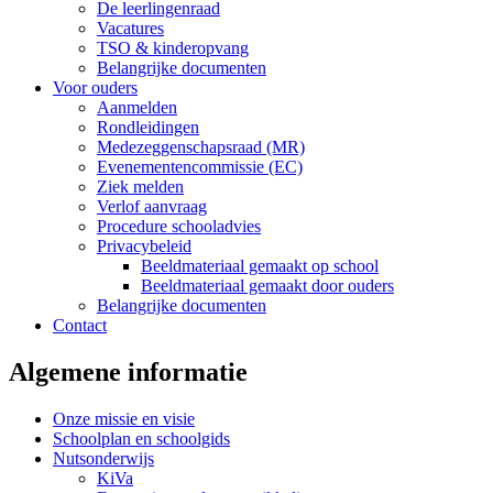
De leerlingenraad
Vacatures
TSO & kinderopvang
Belangrijke documenten
Voor ouders
Aanmelden
Rondleidingen
Medezeggenschapsraad (MR)
Evenementencommissie (EC)
Ziek melden
Verlof aanvraag
Procedure schooladvies
Privacybeleid
Beeldmateriaal gemaakt op school
Beeldmateriaal gemaakt door ouders
Belangrijke documenten
Contact
Algemene informatie
Onze missie en visie
Schoolplan en schoolgids
Nutsonderwijs
KiVa