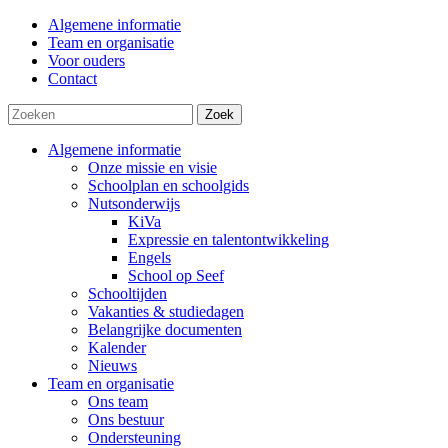
Algemene informatie
Team en organisatie
Voor ouders
Contact
Zoek
Algemene informatie
Onze missie en visie
Schoolplan en schoolgids
Nutsonderwijs
KiVa
Expressie en talentontwikkeling
Engels
School op Seef
Schooltijden
Vakanties & studiedagen
Belangrijke documenten
Kalender
Nieuws
Team en organisatie
Ons team
Ons bestuur
Ondersteuning