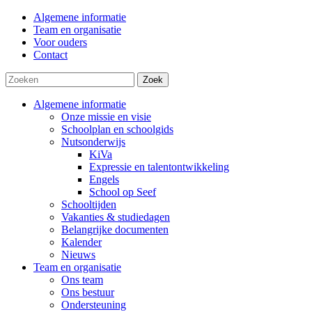
Algemene informatie
Team en organisatie
Voor ouders
Contact
Zoek
Algemene informatie
Onze missie en visie
Schoolplan en schoolgids
Nutsonderwijs
KiVa
Expressie en talentontwikkeling
Engels
School op Seef
Schooltijden
Vakanties & studiedagen
Belangrijke documenten
Kalender
Nieuws
Team en organisatie
Ons team
Ons bestuur
Ondersteuning