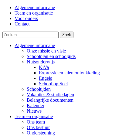
Algemene informatie
Team en organisatie
Voor ouders
Contact
Zoek
Algemene informatie
Onze missie en visie
Schoolplan en schoolgids
Nutsonderwijs
KiVa
Expressie en talentontwikkeling
Engels
School op Seef
Schooltijden
Vakanties & studiedagen
Belangrijke documenten
Kalender
Nieuws
Team en organisatie
Ons team
Ons bestuur
Ondersteuning