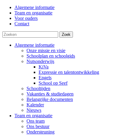
Algemene informatie
Team en organisatie
Voor ouders
Contact
Zoek
Algemene informatie
Onze missie en visie
Schoolplan en schoolgids
Nutsonderwijs
KiVa
Expressie en talentontwikkeling
Engels
School op Seef
Schooltijden
Vakanties & studiedagen
Belangrijke documenten
Kalender
Nieuws
Team en organisatie
Ons team
Ons bestuur
Ondersteuning