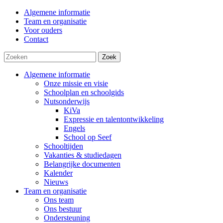
Algemene informatie
Team en organisatie
Voor ouders
Contact
Zoek
Algemene informatie
Onze missie en visie
Schoolplan en schoolgids
Nutsonderwijs
KiVa
Expressie en talentontwikkeling
Engels
School op Seef
Schooltijden
Vakanties & studiedagen
Belangrijke documenten
Kalender
Nieuws
Team en organisatie
Ons team
Ons bestuur
Ondersteuning