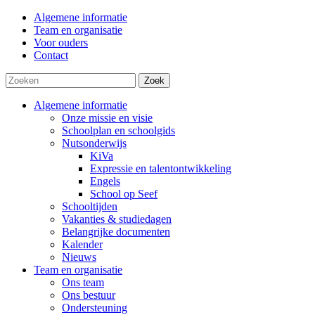
Algemene informatie
Team en organisatie
Voor ouders
Contact
Zoek
Algemene informatie
Onze missie en visie
Schoolplan en schoolgids
Nutsonderwijs
KiVa
Expressie en talentontwikkeling
Engels
School op Seef
Schooltijden
Vakanties & studiedagen
Belangrijke documenten
Kalender
Nieuws
Team en organisatie
Ons team
Ons bestuur
Ondersteuning