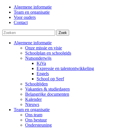
Algemene informatie
Team en organisatie
Voor ouders
Contact
Zoek
Algemene informatie
Onze missie en visie
Schoolplan en schoolgids
Nutsonderwijs
KiVa
Expressie en talentontwikkeling
Engels
School op Seef
Schooltijden
Vakanties & studiedagen
Belangrijke documenten
Kalender
Nieuws
Team en organisatie
Ons team
Ons bestuur
Ondersteuning